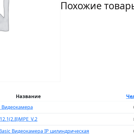
Похожие товар
E012.1(2.8)PE_V.5
Название
Че
.1 Видеокамера
2.1(2.8)MPE_V.2
 Basic Видеокамера IP цилиндрическая