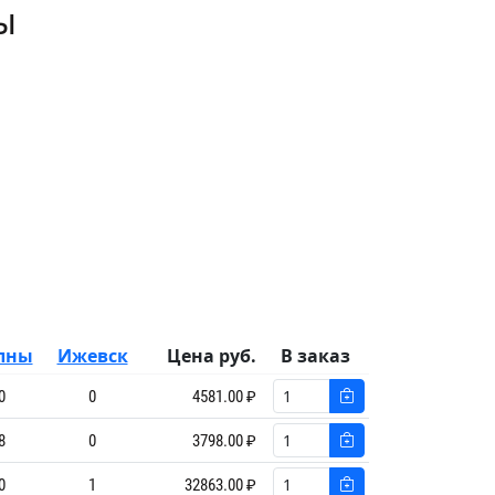
ы
лны
Ижевск
Цена руб.
В заказ
0
0
4581.00 ₽
8
0
3798.00 ₽
0
1
32863.00 ₽