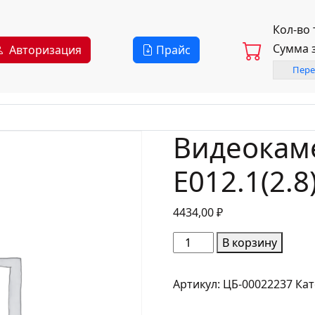
Кол-во
Сумма 
Авторизация
Прайс
Пере
Видеокаме
E012.1(2.8
4434,00
₽
Количество
В корзину
товара
Видеокамера
Артикул:
ЦБ-00022237
Кат
Optimus
IP-