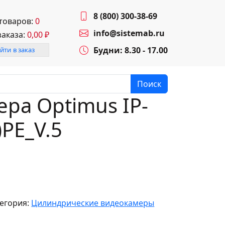
8 (800) 300-38-69
 товаров:
0
info@sistemab.ru
заказа:
0,00
₽
Будни: 8.30 - 17.00
йти в заказ
Поиск
ра Optimus IP-
)PE_V.5
егория:
Цилиндрические видеокамеры