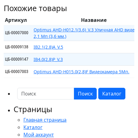
H012.1(2.8)_V.4
Похожие товары
Артикул
Название
Optimus AHD-H012.1(3.6)_V.3 Уличная AHD виде
ЦБ-00007000
2,1 Мп (3,6 мм.)
IB2.1(2.8)A_V.5
ЦБ-00009138
IB4.0(2.8)P_V.3
ЦБ-00009147
Optimus AHD-H015.0(2,8)F Видеокамера 5Мп.
ЦБ-00007003
Поиск
Каталог
Страницы
Главная страница
Каталог
Мой аккаунт