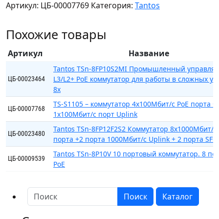
Артикул:
ЦБ-00007769
Категория:
Tantos
S1109
–
Похожие товары
промышленный
коммутатор
Артикул
Название
8x100Мбит/
с
Tantos TSn-8FP10S2MI Промышленный управля
L3/L2+ PoE коммутатор для работы в сложных ус
PoE
ЦБ-00023464
8x
портов
+
TS-S1105 – коммутатор 4x100Мбит/с PoE порта +
ЦБ-00007768
1x100Мбит/с порт Uplink
1x100Мбит/
с
Tantos TSn-8FP12F2S2 Коммутатор 8x1000Мбит/с
ЦБ-00023480
порт
порта +2 порта 1000Мбит/с Uplink + 2 порта SFP
Uplink
Tantos TSn-8P10V 10 портовый коммутатор. 8 по
ЦБ-00009539
PoE
Поиск
Каталог