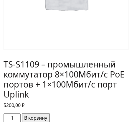
TS-S1109 – промышленный
коммутатор 8×100Мбит/с PoE
портов + 1×100Мбит/с порт
Uplink
5200,00
₽
Количество
В корзину
товара
TS-