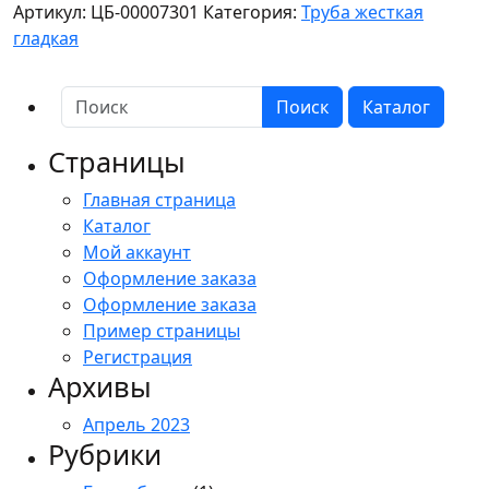
Артикул:
ЦБ-00007301
Категория:
Труба жесткая
жесткая
гладкая
ПВХ
3-
х
Поиск
Каталог
метровая
легкая
Страницы
атмосферостойкая
Главная страница
d20
Каталог
мм
Мой аккаунт
(150м/
Оформление заказа
уп)
Оформление заказа
Промрукав
Пример страницы
Регистрация
Архивы
Апрель 2023
Рубрики