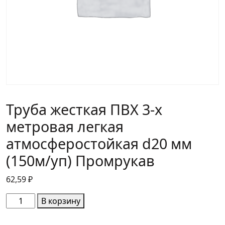
Труба жесткая ПВХ 3-х
метровая легкая
атмосферостойкая d20 мм
(150м/уп) Промрукав
62,59
₽
Количество
В корзину
товара
Труба