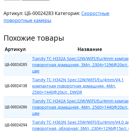
товара
Tiandy
Артикул:
ЦБ-00024283
Категория:
Скоростные
TC-
поворотные камеры
H324S
Spec:23X/I/E/V3.0
Похожие товары
скоростная
поворотная,
Артикул
Название
2Мп,
1920×1080@30к/c,
Tiandy TC-H332A Spec:I2W/WIFI/Eu/4mm компакт
поворотная домашняя, 3Мп, 2304×1296@20к/c, 
S+265,
ЦБ-00024285
цве
H.265
(HP),
Tiandy TC-H342N Spec:I2W/WIFI/Eu/4mm/V4.1
компактная поворотная домашняя, 4Мп,
S+
ЦБ-00024138
2560×1440@20к/c, DWDR
Tiandy TC-H342A Spec:I2W/WIFI/Eu/4mm компакт
поворотная домашняя, 4Мп, 2560×1440@20к/c, 
ЦБ-00024286
цве
Tiandy TC-H363N Spec:I5W/WIFI/Eu/4mm/V4.0 дв
ЦБ-00024294
поворотная, обзорная: 3Мп, 2304×1296@15к/c п