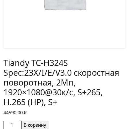
Tiandy TC-H324S
Spec:23X/I/E/V3.0 скоростная
поворотная, 2Мп,
1920×1080@30к/c, S+265,
H.265 (HP), S+
44590,00
₽
Количество
В корзину