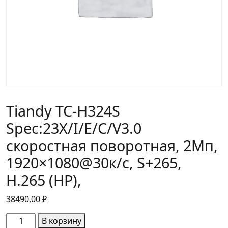
Tiandy TC-H324S
Spec:23X/I/E/C/V3.0
скоростная поворотная, 2Мп,
1920×1080@30к/c, S+265,
H.265 (HP),
38490,00
₽
Количество
В корзину