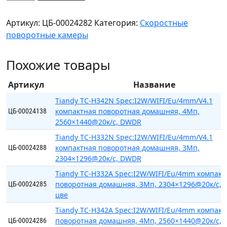
товара
Tiandy
Артикул:
ЦБ-00024282
Категория:
Скоростные
TC-
поворотные камеры
H324S
Spec:23X/I/E/C/V3.0
Похожие товары
скоростная
поворотная,
Артикул
Название
2Мп,
1920×1080@30к/c,
Tiandy TC-H342N Spec:I2W/WIFI/Eu/4mm/V4.1
компактная поворотная домашняя, 4Мп,
S+265,
ЦБ-00024138
2560×1440@20к/c, DWDR
H.265
(HP),
Tiandy TC-H332N Spec:I2W/WIFI/Eu/4mm/V4.1
компактная поворотная домашняя, 3Мп,
ЦБ-00024288
2304×1296@20к/c, DWDR
Tiandy TC-H332A Spec:I2W/WIFI/Eu/4mm компакт
поворотная домашняя, 3Мп, 2304×1296@20к/c, 
ЦБ-00024285
цве
Tiandy TC-H342A Spec:I2W/WIFI/Eu/4mm компакт
поворотная домашняя, 4Мп, 2560×1440@20к/c, 
ЦБ-00024286