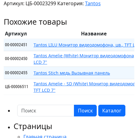
Артикул:
ЦБ-00023299
Категория:
Tantos
Marilyn
HD
Похожие товары
Wi-
Fi
Артикул
Название
IPS
(white)
Tantos LILU Монитор видеодомофона, цв., TFT LC
00-00002451
VZ
Tantos Amelie (White) Монитор видеодомофона, ц
Монитор
00-00002450
LCD 7"
цветного
видеодомофона
Tantos Stich медь Вызывная панель
00-00002455
7
Tantos Amelie - SD (White) Монитор видеодомофо
дюймов,
ЦБ-00006511
TFT LCD 7"
с
поддержкой
формато
Поиск
Каталог
Страницы
Главная страница