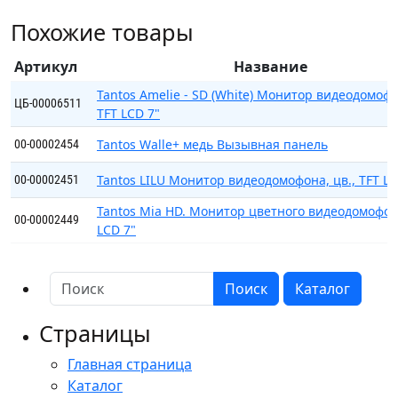
Slim
Похожие товары
(White)
Монитор
Артикул
Название
видеодомофона,
цв.,
Tantos Amelie - SD (White) Монитор видеодомофо
ЦБ-00006511
TFT LCD 7"
TFT
LCD
Tantos Walle+ медь Вызывная панель
00-00002454
7"
Tantos LILU Монитор видеодомофона, цв., TFT LC
00-00002451
Tantos Mia HD. Монитор цветного видеодомофон
00-00002449
LCD 7"
Поиск
Каталог
Страницы
Главная страница
Каталог