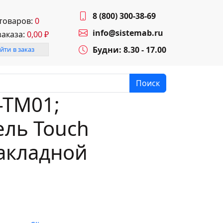
8 (800) 300-38-69
 товаров:
0
info@sistemab.ru
заказа:
0,00
₽
Будни: 8.30 - 17.00
йти в заказ
Поиск
-TM01;
ель Touch
акладной