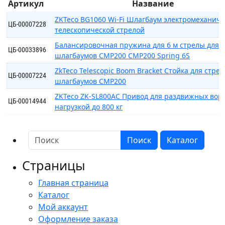
Артикул
Название
ZKTeco BG1060 Wi-Fi Шлагбаум электромеханиче
ЦБ-00007228
телескопической стрелой
Балансировочная пружина для 6 м стрелы для 
ЦБ-00033896
шлагбаумов CMP200 CMP200 Spring 6S
ZkTeco Telescopic Boom Bracket Стойка для стрел
ЦБ-00007224
шлагбаумов CMP200
ZKTeco ZK-SL800AC Привод для раздвижных воро
ЦБ-00014944
нагрузкой до 800 кг
Поиск
Каталог
Страницы
Главная страница
Каталог
Мой аккаунт
Оформление заказа