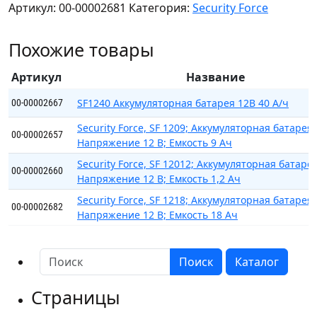
Артикул:
00-00002681
Категория:
Security Force
Force,
SF
Похожие товары
12022;
Аккумуляторная
Артикул
Название
батарея.
Напряжение
SF1240 Аккумуляторная батарея 12В 40 А/ч
00-00002667
12
Security Force, SF 1209; Аккумуляторная батарея.
В;
00-00002657
Напряжение 12 В; Емкость 9 Ач
Емкость
Security Force, SF 12012; Аккумуляторная батарея
2,2
00-00002660
Напряжение 12 В; Емкость 1,2 Ач
Ач
Security Force, SF 1218; Аккумуляторная батарея.
00-00002682
Напряжение 12 В; Емкость 18 Ач
Поиск
Каталог
Страницы