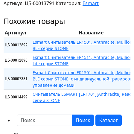
Артикул:
ЦБ-00013791
Категория:
Esmart
ESMART
[ER1501]
Похожие товары
[Carbon
Concrete]
Артикул
Название
[Mullion]
Reader
Esmart Считыватель ER1501, Anthracite, Mullion,
ЦБ-00012892
BLE серии STONE
BLE
серии
Esmart Считыватель ER1511, Anthracite, Mullion,
ЦБ-00012890
STONE
Lite серии STONE
Esmart Считыватель ER1501, Anthracite, Mullion,
BLE серии STONE, с индивидуальной гравировк
ЦБ-00007331
управление домами
Считыватель ESMART [ER1701][Anthracite] Reade
ЦБ-00014499
серии STONE
Поиск
Каталог