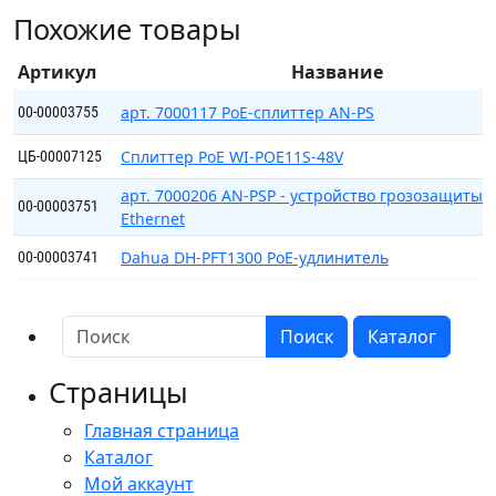
SM1
Похожие товары
(12B)
Артикул
Название
арт. 7000117 PoE-сплиттер AN-PS
00-00003755
Сплиттер PoE WI-POE11S-48V
ЦБ-00007125
арт. 7000206 AN-PSP - устройство грозозащиты 
00-00003751
Ethernet
Dahua DH-PFT1300 РоЕ-удлинитель
00-00003741
Поиск
Каталог
Страницы
Главная страница
Каталог
Мой аккаунт