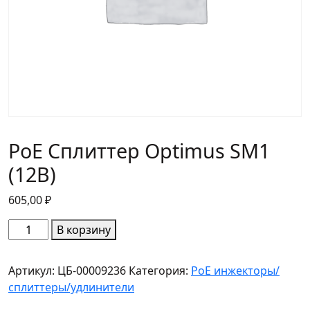
PoE Сплиттер Optimus SM1
(12B)
605,00
₽
Количество
В корзину
товара
PoE
Артикул:
ЦБ-00009236
Категория:
PoE инжекторы/
Сплиттер
сплиттеры/удлинители
Optimus