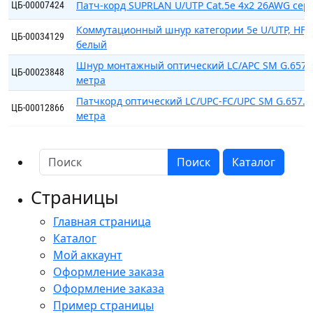
Патч-корд SUPRLAN U/UTP Cat.5e 4x2 26AWG сер
ЦБ-00007424
Коммутационный шнур категории 5e U/UTP, HF, 0
ЦБ-00034129
белый
Шнур монтажный оптический LC/APC SM G.657.
ЦБ-00023848
метра
Патчкорд оптический LC/UPC-FC/UPC SM G.657.A
ЦБ-00012866
метра
Поиск
Каталог
Страницы
Главная страница
Каталог
Мой аккаунт
Оформление заказа
Оформление заказа
Пример страницы