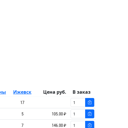
ны
Ижевск
Цена руб.
В заказ
17
5
105.00 ₽
7
146.00 ₽