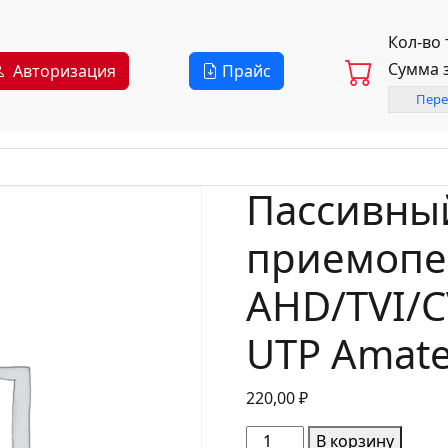
Кол-во
Сумма 
Авторизация
Прайс
Пере
Пассивны
приемопе
AHD/TVI/C
UTP Amate
220,00
₽
Количество
В корзину