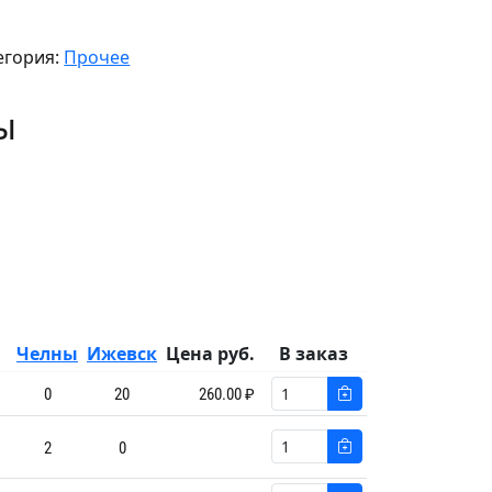
егория:
Прочее
ы
Челны
Ижевск
Цена руб.
В заказ
0
20
260.00 ₽
2
0