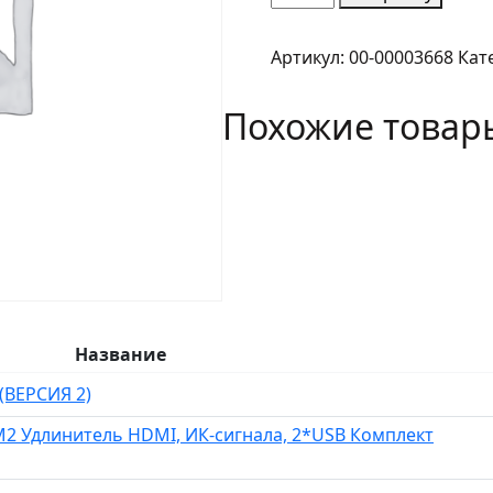
товара
Пассивный
Артикул:
00-00003668
Кат
приемопередатчик
AHD/TVI/CVI
Похожие товар
по
витой
паре
UTP
Amatek
AV-
T3TC
Название
(ВЕРСИЯ 2)
 Удлинитель HDMI, ИК-сигнала, 2*USB Комплект