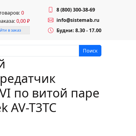
8 (800) 300-38-69
 товаров:
0
info@sistemab.ru
заказа:
0,00
₽
Будни: 8.30 - 17.00
йти в заказ
Поиск
й
редатчик
VI по витой паре
k AV-T3TC