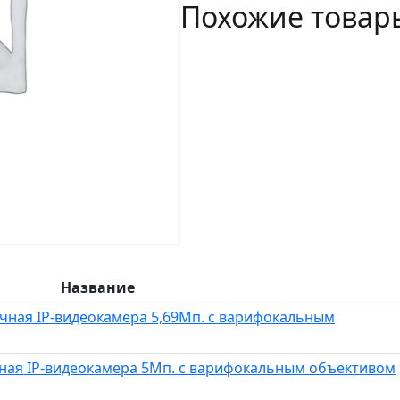
Похожие товар
Видеокамера
Название
личная IP-видеокамера 5,69Мп. с варифокальным
личная IP-видеокамера 5Мп. с варифокальным объективом