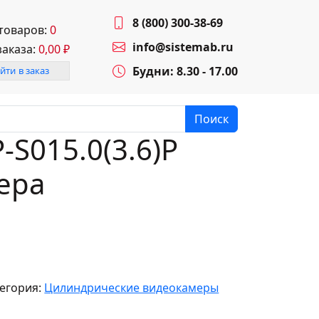
8 (800) 300-38-69
 товаров:
0
info@sistemab.ru
заказа:
0,00
₽
Будни: 8.30 - 17.00
йти в заказ
Поиск
-S015.0(3.6)P
ера
егория:
Цилиндрические видеокамеры