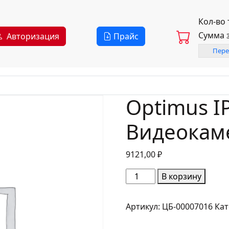
Кол-во
Сумма 
Авторизация
Прайс
Пере
Optimus IP
Видеокам
9121,00
₽
Количество
В корзину
товара
Optimus
Артикул:
ЦБ-00007016
Кат
IP-
S015.0(3.6)P