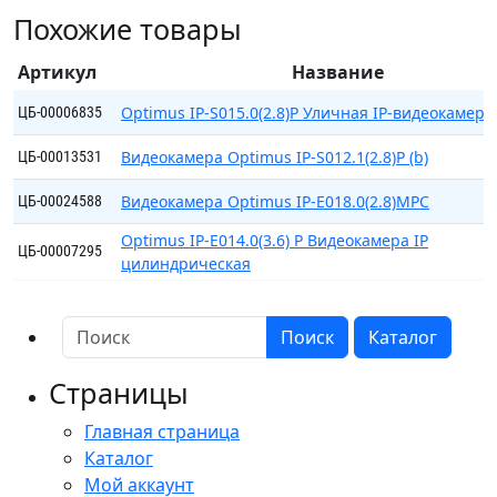
Уличная
Похожие товары
IP-
видеокамера
Артикул
Название
3Мп.
Optimus IP-S015.0(2.8)P Уличная IP-видеокамера
ЦБ-00006835
Видеокамера Optimus IP-S012.1(2.8)P (b)
ЦБ-00013531
Видеокамера Optimus IP-E018.0(2.8)MPC
ЦБ-00024588
Optimus IP-E014.0(3.6) P Видеокамера IP
ЦБ-00007295
цилиндрическая
Поиск
Каталог
Страницы
Главная страница
Каталог
Мой аккаунт