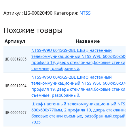
товара
NTSS-
Артикул:
ЦБ-00020490
Категория:
NTSS
R22U6080GS
Шкаф
Похожие товары
напольный
универсальный
Артикул
Название
серверный
NTSS
NTSS-W9U 6045GS-2BL Шкаф настенный
телекоммуникационный NTSS W9U 600х450х500м
R
ЦБ-00012005
профиля 19, дверь стеклянная,боковые стенки
22U
съемные, разобранный,
600х800мм,
NTSS-W6U 6045GS-2BL Шкаф настенный
4
телекоммуникационный NTSS W6U 600х450х370м
профиля
ЦБ-00012004
профиля 19, дверь стеклянная,боковые стенки
19,
съемные, разобранный,
двери
Шкаф настенный телекоммуникационный NTSS
сте
600х600х770мм, 2 профиля 19, дверь стеклянная
ЦБ-00006997
боковые стенки съемные, разобранный,серый 
7035