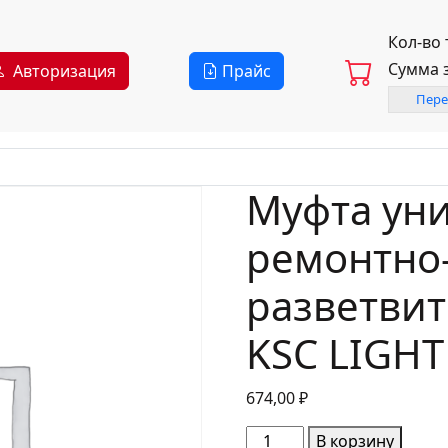
Кол-во
Сумма 
Авторизация
Прайс
Пере
Муфта ун
ремонтно
разветвит
KSC LIGH
674,00
₽
Количество
В корзину