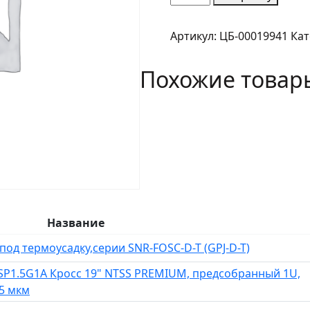
товара
Муфта
Артикул:
ЦБ-00019941
Кат
универсальная
ремонтно-
Похожие товар
разветвительная
до
12
OB
KSC
LIGHT
PON
МУРР
Название
од термоусадку,серии SNR-FOSC-D-T (GPJ-D-T)
SP1.5G1A Кросс 19" NTSS PREMIUM, предсобранный 1U,
25 мкм