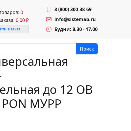
8 (800) 300-38-69
 товаров:
0
info@sistemab.ru
заказа:
0,00
₽
Будни: 8.30 - 17.00
йти в заказ
Поиск
иверсальная
-
ельная до 12 OB
T PON МУРР