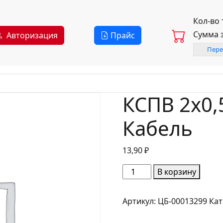
Кол-во
Сумма 
Авторизация
Прайс
Пере
КСПВ 2х0,
Кабель
13,90
₽
Количество
В корзину
товара
КСПВ
Артикул:
ЦБ-00013299
Кат
2х0,5
(Паритет)