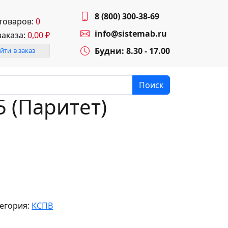
8 (800) 300-38-69
 товаров:
0
info@sistemab.ru
заказа:
0,00
₽
Будни: 8.30 - 17.00
йти в заказ
Поиск
5 (Паритет)
егория:
КСПВ