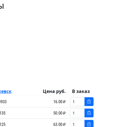
ы
евск
Цена руб.
В заказ
4933
16.00 ₽
135
50.00 ₽
125
63.00 ₽