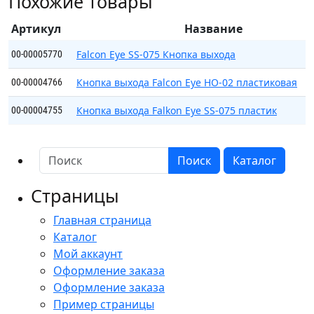
Похожие товары
Eye
FE-
Артикул
Название
100
Циклоп
Falcon Eye SS-075 Кнопка выхода
00-00005770
Кнопка выхода Falcon Eye HO-02 пластиковая
00-00004766
Кнопка выхода Falkon Eye SS-075 пластик
00-00004755
Поиск
Каталог
Страницы
Главная страница
Каталог
Мой аккаунт
Оформление заказа
Оформление заказа
Пример страницы