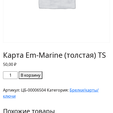
Карта Em-Marine (толстая) TS
50,00
₽
Количество
В корзину
товара
Карта
Артикул:
ЦБ-00006504
Категория:
Брелки/карты/
Em-
ключи
Marine
(толстая)
Похожие товары
TS