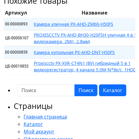
Похожие товары
AHD-
DNT-
Артикул
Название
H20FS
Камера уличная PX-AHD-ZM60-H50FS
00-00000893
PROXISCCTV PX-AHD-BH30-H20FSH уличная 4 в 1
ЦБ-00006107
видеокамера, 2Мп, 2.8мм)
Камера купольная PX-AHD-DNT-H50FS
00-00000859
Proxiscctv PX-XVR-CT4N1 (BV) гибридный 5 в 1
ЦБ-00019853
видеорегистратор, 4 канала 5.0М-N*8к/с, 1HDD, 
Поиск
Каталог
Страницы
Главная страница
Каталог
Мой аккаунт