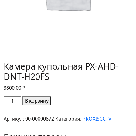
Камера купольная PX-AHD-
DNT-H20FS
3800,00
₽
Количество
В корзину
товара
Камера
Артикул:
00-00000872
Категория:
PROXISCCTV
купольная
PX-