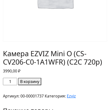
Камера EZVIZ Mini O (CS-
CV206-C0-1A1WFR) (С2С 720р)
3990,00
₽
Количество
В корзину
товара
Камера
Артикул:
00-00001737
Категория:
Ezviz
EZVIZ
Mini