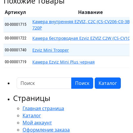
Похожие товары
O
(CS-
Артикул
Название
CV206-
C0-
Камера внутренняя EZVIZ, C2C (CS-CV206-C0-3B1
00-00001715
720P
1A1WFR)
(С2С
Камера беспроводная Ezviz EZVIZ C2W (CS-CV100
00-00001722
720р)
Ezviz Mini Trooper
00-00001740
Камера Ezviz Mini Plus черная
00-00001719
Поиск
Каталог
Страницы
Главная страница
Каталог
Мой аккаунт
Оформление заказа