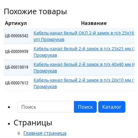
белый
Похожие товары
2-
й
Артикул
Название
замок
в
Кабель-канал белый ОКЛ 2-й замок в п/э 25х16 м
ЦБ-00006542
уп) Промрукав
п/
э
Кабель-канал белый 2-й замок в п/э 25х25 мм (32
ЦБ-00009959
40х25
Промрукав
мм
Кабель-канал белый 2-й замок в п/э 40х40 мм (60
ЦБ-00010019
(30м/
Промрукав
уп)
Кабель-канал белый 2-й замок в п/э 20х10 мм (1
ЦБ-00007612
Промрукав
Промрукав
Поиск
Каталог
Страницы
Главная страница