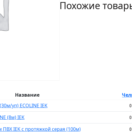
Похожие товар
ECOLINE
(96м)
IEK
Название
Чел
(30м/уп) ECOLINE IEK
0
NE (8м) IEK
0
 ПВХ IEK с протяжкой серая (100м)
0