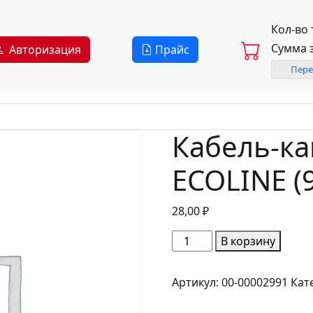
Кол-во
Сумма 
Авторизация
Прайс
Пере
Кабель-ка
ECOLINE (
28,00
₽
Количество
В корзину
товара
Кабель-
Артикул:
00-00002991
Кат
канал
20х10