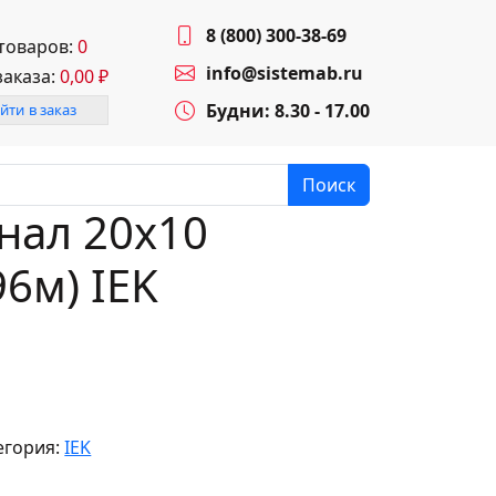
8 (800) 300-38-69
 товаров:
0
info@sistemab.ru
заказа:
0,00
₽
Будни: 8.30 - 17.00
йти в заказ
Поиск
нал 20х10
96м) IEK
егория:
IEK