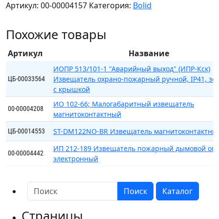
Артикул:
00-00004157
Категория:
Bolid
101-
18
Похожие товары
A2R1
(МАК-
Артикул
Название
ДМ)
исп.01;
ИОПР 513/101-1 "Аварийный выход" (ИПР-Кск)
Извещатель охрано-пожарный ручной, IР41, зе
Извещатель
ЦБ-00033564
с крышкой
тепловой
максимально-
ИО 102-66; Малогабаритный извещатель
00-00004208
магнитоконтактный
дифференциальный
ST-DM122NO-BR Извещатель магнитоконтактны
ЦБ-00014553
ИП 212-189 Извещатель пожарный дымовой опт
00-00004442
электронный
Поиск
Каталог
Страницы