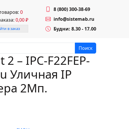
8 (800) 300-38-69
 товаров:
0
info@sistemab.ru
заказа:
0,00
₽
Будни: 8.30 - 17.00
йти в заказ
Поиск
t 2 – IPC-F22FEP-
u Уличная IP
ера 2Мп.