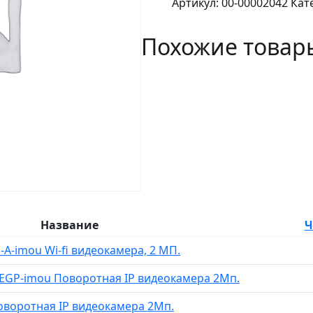
Артикул:
00-00002042
Кат
Bullet
2
Похожие товар
-
IPC-
F22FEP-
0280B-
imou
Уличная
IP
видеокамера
2Мп.
Название
Ч
P-A-imou Wi-fi видеокамера, 2 МП.
22EGP-imou Поворотная IP видеокамера 2Мп.
Поворотная IP видеокамера 2Мп.