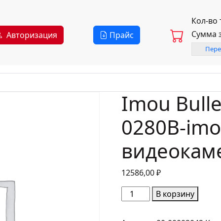
Кол-во
Сумма 
Авторизация
Прайс
Пере
Imou Bulle
0280B-imo
видеокам
12586,00
₽
Количество
В корзину
товара
Imou