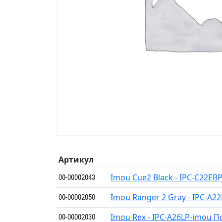
Артикул
Imou Cue2 Black - IPC-C22EB
00-00002043
Imou Ranger 2 Gray - IPC-A
00-00002050
Imou Rex - IPC-A26LP-imou 
00-00002030