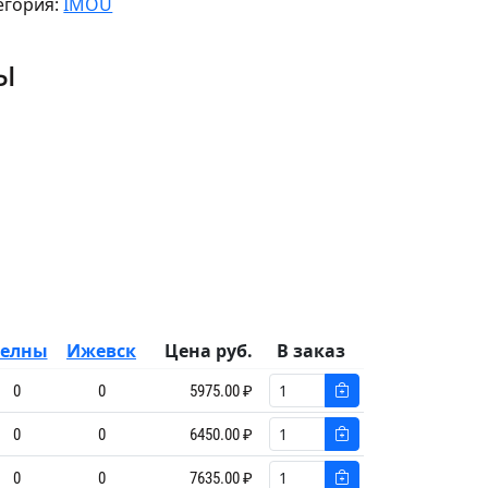
егория:
IMOU
ы
елны
Ижевск
Цена руб.
В заказ
0
0
5975.00 ₽
0
0
6450.00 ₽
0
0
7635.00 ₽