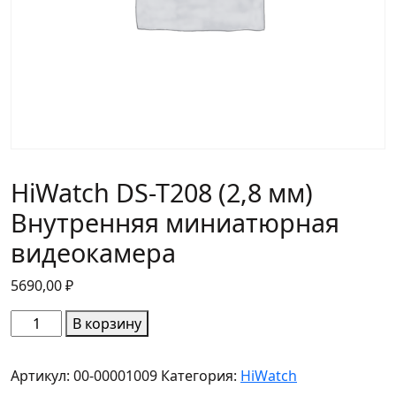
HiWatch DS-T208 (2,8 мм)
Внутренняя миниатюрная
видеокамера
5690,00
₽
Количество
В корзину
товара
HiWatch
Артикул:
00-00001009
Категория:
HiWatch
DS-