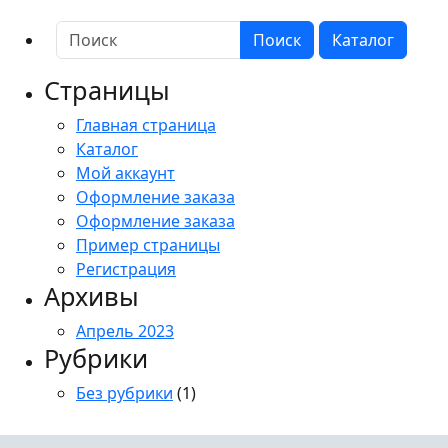
T208
(2,8
Поиск
Каталог
мм)
Внутренняя
Страницы
миниатюрная
Главная страница
видеокамера
Каталог
Мой аккаунт
Оформление заказа
Оформление заказа
Пример страницы
Регистрация
Архивы
Апрель 2023
Рубрики
Без рубрики
(1)