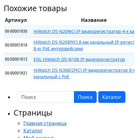
32-
Похожие товары
х
канальный
Артикул
Название
IP-
регистратор
HiWatch DS-N204(C) IP видеорегистратор 4-х ка
00-00001830
HiWatch DS-N208P(C) 8-ми канальный IP-регистр
00-00001816
8-ю PoE интерфейсами
EOL HiWatch DS-N108 IP видеорегистратор
00-00001812
HiWatch DS-N308/2P(C) IP-видеорегистратор 8-м
00-00001821
канальный с PoE
Поиск
Каталог
Страницы
Главная страница
Каталог