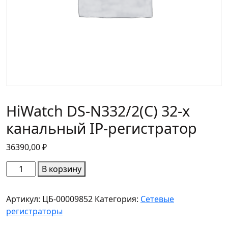
HiWatch DS-N332/2(C) 32-х
канальный IP-регистратор
36390,00
₽
Количество
В корзину
товара
HiWatch
Артикул:
ЦБ-00009852
Категория:
Сетевые
DS-
регистраторы
N332/2(C)