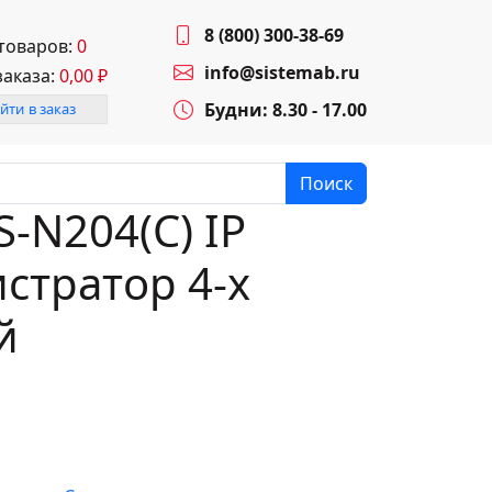
8 (800) 300-38-69
 товаров:
0
info@sistemab.ru
заказа:
0,00
₽
Будни: 8.30 - 17.00
йти в заказ
Поиск
S-N204(C) IP
стратор 4-х
й