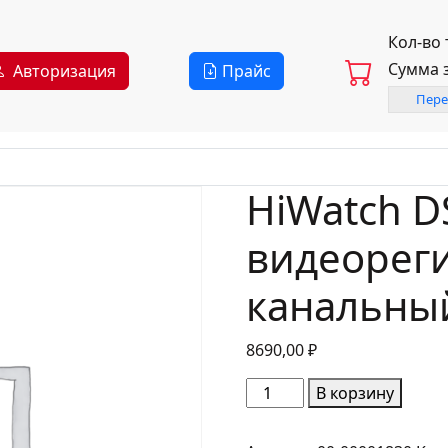
Кол-во
Сумма 
Авторизация
Прайс
Пере
HiWatch D
видеореги
канальны
8690,00
₽
Количество
В корзину
товара
HiWatch