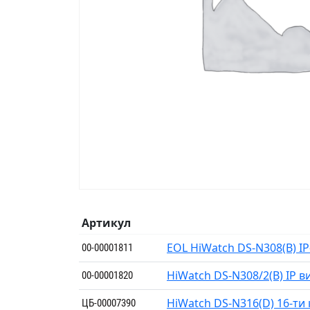
Артикул
EOL HiWatch DS-N308(B) I
00-00001811
HiWatch DS-N308/2(B) IP 
00-00001820
HiWatch DS-N316(D) 16-ти
ЦБ-00007390