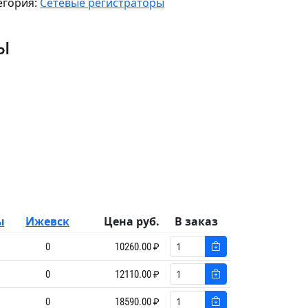
егория:
Сетевые регистраторы
ы
ы
Ижевск
Цена руб.
В заказ
0
10260.00 ₽
0
12110.00 ₽
0
18590.00 ₽