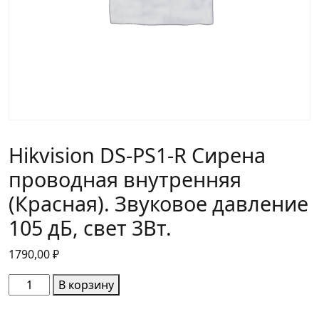
Hikvision DS-PS1-R Сирена
проводная внутренняя
(Красная). Звуковое давление
105 дБ, свет 3Вт.
1790,00
₽
Количество
В корзину
товара
Hikvision