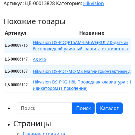
Артикул:
ЦБ-00013828
Категория:
Hikvision
DS-
PS1-
Похожие товары
R
Сирена
Артикул
Название
проводная
внутренняя
Hikvision DS-PDQP15AM-LM-WE(RU) ИК-датчик
ЦБ-00009715
беспроводной уличный, защита от животных
(Красная).
Звуковое
AX Pro
ЦБ-00006147
давление
105
Hikvision DS-PD1-MC-MS Магнитоконтактный да
ЦБ-00006187
дБ,
Hikvision DS-PKG-H8L Проводная клавиатура c L
свет
ЦБ-00006192
идикатором (1 поколение)
3Вт.
Поиск
Каталог
Страницы
Главная страница