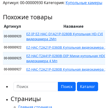
Артикул:
00-00000930
Категория:
Купольные камеры
HAC-
T1A21P-
Похожие товары
0280B
Мини-
Артикул
Название
купольная
HDCVI-
EZ-IP EZ-HAC-D1A21P-0280B Купольная HD-CVI
00-00000920
видеокамера 2Мп
видеокамера
с
EZ-HAC-T2A21P-0360B Купольная видеокамера 
00-00000922
разрешением
EZ-HAC-T2A41P-0280B-DIP Мини-купольная HDCV
2
00-00000925
видеокамера 4 Мп
Мп
EZ-HAC-T2A21P-0280B Купольная видеокамера 2
00-00000927
Поиск
Каталог
Страницы
Главная страница