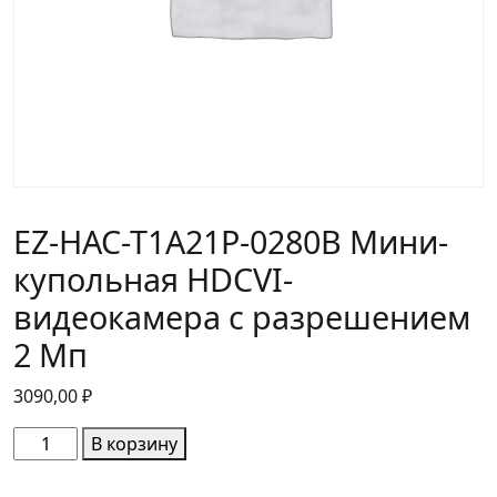
EZ-HAC-T1A21P-0280B Мини-
купольная HDCVI-
видеокамера с разрешением
2 Мп
3090,00
₽
Количество
В корзину
товара
EZ-