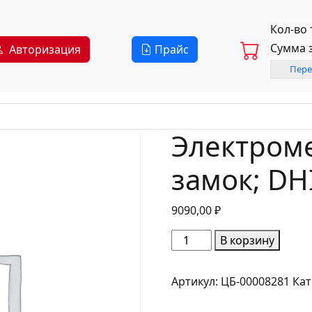
Кол-во
Сумма 
Авторизация
Прайс
Пере
Электром
замок; DH
9090,00
₽
Количество
В корзину
товара
Электромеханический
Артикул:
ЦБ-00008281
Кат
замок;
DHI-