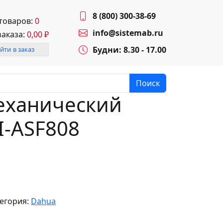
8 (800) 300-38-69
 товаров:
0
info@sistemab.ru
заказа:
0,00
₽
Будни: 8.30 - 17.00
йти в заказ
Поиск
еханический
I-ASF808
егория:
Dahua