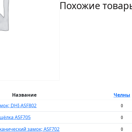
Похожие товар
ASF808
Название
Челны
мок; DHI-ASF802
0
щёлка ASF705
0
ханический замок; ASF702
0