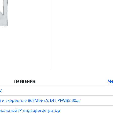
Название
Ч
V
км и скоростью 867Мбит/с DH-PFWB5-30ac
анальный IP-видеорегистратор