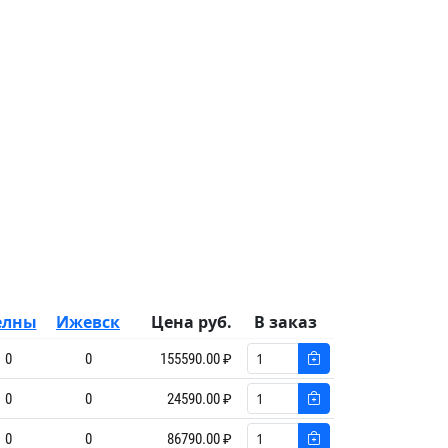
елны
Ижевск
Цена руб.
В заказ
0
0
155590.00 ₽
0
0
24590.00 ₽
0
0
86790.00 ₽