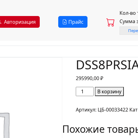
Кол-во
Сумма 
Авторизация
Прайс
Пере
DSS8PRSI
295990,00
₽
Количество
В корзину
товара
DSS8PRSIA
Артикул:
ЦБ-00033422
Кат
Похожие товар