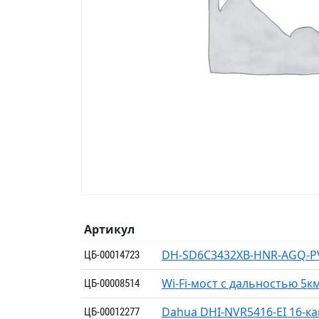
Артикул
DH-SD6C3432XB-HNR-AGQ-P
ЦБ-00014723
Wi-Fi-мост с дальностью 5
ЦБ-00008514
Dahua DHI-NVR5416-EI 16-к
ЦБ-00012277