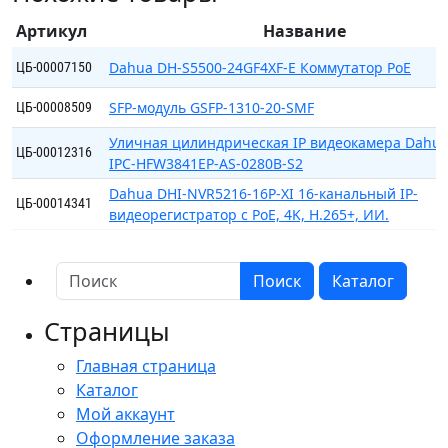
Артикул
Название
Dahua DH-S5500-24GF4XF-E Коммутатор PoE
ЦБ-00007150
SFP-модуль GSFP-1310-20-SMF
ЦБ-00008509
Уличная цилиндрическая IP видеокамера Dahua
ЦБ-00012316
IPC-HFW3841EP-AS-0280B-S2
Dahua DHI-NVR5216-16P-XI 16-канальный IP-
ЦБ-00014341
видеорегистратор с PoE, 4K, H.265+, ИИ.
Поиск
Каталог
Страницы
Главная страница
Каталог
Мой аккаунт
Оформление заказа