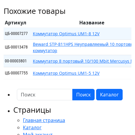
1024A/E1B
Похожие товары
Коммутатор
24
Артикул
Название
портовый
10/100
Коммутатор Optimus UM1-8 12V
ЦБ-00007277
Beward STP-811HPS Неуправляемый 10 портовы
ЦБ-00013478
коммутатор
Коммутатор 8 портовый 10/100 Mbit Mercusys M
00-00003801
Коммутатор Optimus UM1-5 12V
ЦБ-00007755
Поиск
Каталог
Страницы
Главная страница
Каталог
Мой аккаунт