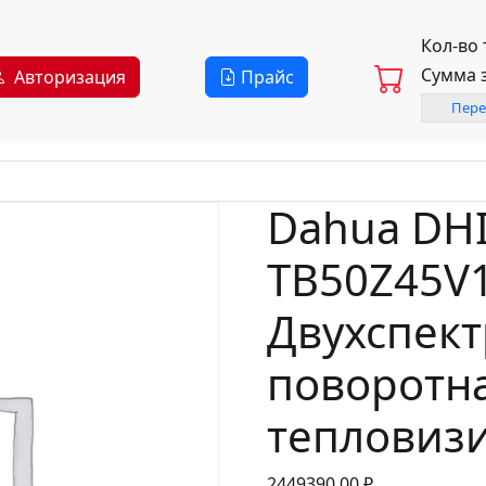
Кол-во
Сумма 
Авторизация
Прайс
Пере
Dahua DHI
TB50Z45V1
Двухспект
поворотна
тепловиз
2449390,00
₽