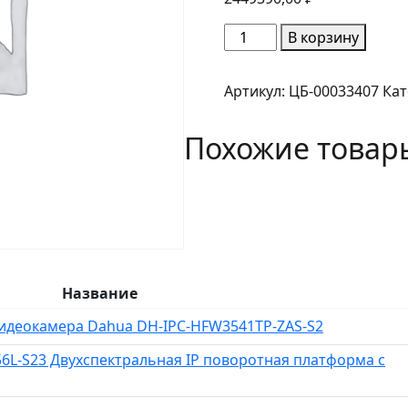
Количество
В корзину
товара
Dahua
Артикул:
ЦБ-00033407
Кат
DHI-
TPC-
Похожие товар
PT8641MA-
TB50Z45V1-
DC-
IR-
S22
Двухспектральная
IP
Название
поворотная
платформа
видеокамера Dahua DH-IPC-HFW3541TP-ZAS-S2
с
6L-S23 Двухспектральная IP поворотная платформа с
тепловизионным