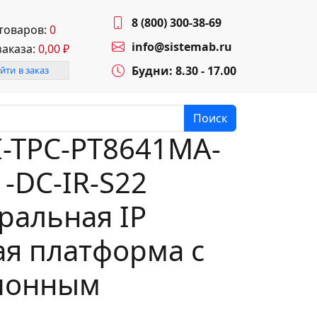
8 (800) 300-38-69
 товаров:
0
info@sistemab.ru
заказа:
0,00
₽
Будни: 8.30 - 17.00
йти в заказ
Поиск
-TPC-PT8641MA-
-DC-IR-S22
ральная IP
я платформа с
ионным