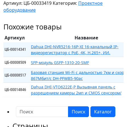
Артикул:
ЦБ-00033419
Категория:
Проектное
DHI-
оборудование
TPC-
BF5601-
Похожие товары
B25-
DC-
Артикул
Название
S2
Тепловизионная
Dahua DHI-NVR5216-16P-XI 16-канальный IP-
ЦБ-00014341
видеорегистратор с PoE, 4K, H.265+, ИИ.
IP-
камера
SFP-модуль GSFP-1310-20-SMF
ЦБ-00008509
DHI-
Базовая станция Wi-Fi с дальностью 7км и скор
TPC-
ЦБ-00008517
867Мбит/с DH-PFWB5-90ac
BF5601-
B25-
Dahua DHI-VTO6222E-P Вызывная панель с
ЦБ-00014846
разрешением камеры 2мп и CMOS сенсором/
DC-
S2
Поиск
Каталог
Страницы