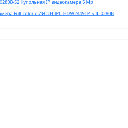
0280B-S2 Купольная IP видеокамера 5 Mp
ИК-
подсветкой
мера Full-color с ИИ DH-IPC-HDW2449TP-S-IL-0280B
до
30м
и
LED-
подсветкой
до
30м.