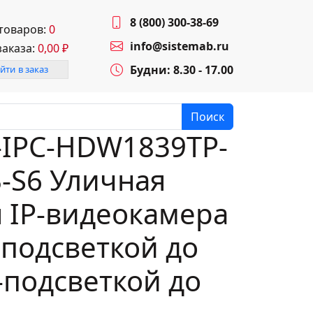
8 (800) 300-38-69
 товаров:
0
info@sistemab.ru
заказа:
0,00
₽
Будни: 8.30 - 17.00
йти в заказ
Поиск
-IPC-HDW1839TP-
B-S6 Уличная
 IP-видеокамера
-подсветкой до
-подсветкой до