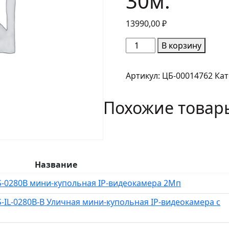
30м.
13990,00
₽
Количество
В корзину
товара
Dahua
Артикул:
ЦБ-00014762
Кат
DH-
IPC-
Похожие товар
HDW1839TP-
A-
IL-
0280B-
S6
Название
Уличная
купольная
-0280B мини-купольная IP-видеокамера 2Мп
IP-
IL-0280B-B Уличная мини-купольная IP-видеокамера с
видеокамера
8Мп.
с