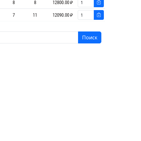
8
8
12800.00 ₽
7
11
12090.00 ₽
Поиск