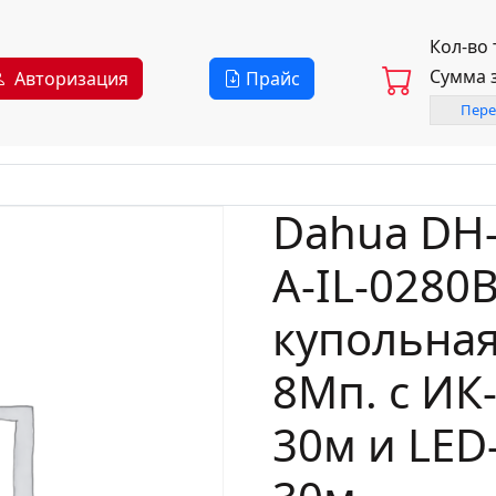
Кол-во
Сумма 
Авторизация
Прайс
Пере
Dahua DH
A-IL-0280
купольная
8Мп. с ИК
30м и LED