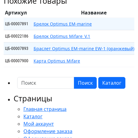
Похожие товары
marine
EW-
Артикул
Название
1
(черный)
Брелок Optimus EM-marine
ЦБ-00007891
Брелок Optimus Mifare_V.1
ЦБ-00022186
Браслет Optimus EM-marine EW-1 (оранжевый)
ЦБ-00007893
Карта Optimus Mifare
ЦБ-00007900
Поиск
Каталог
Страницы
Главная страница
Каталог
Мой аккаунт
Оформление заказа