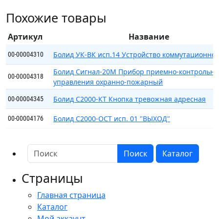
СТ
Похожие товары
исп.04
Извещатель
Артикул
Название
звуковой
адресный
Болид УК-ВК исп.14 Устройство коммутационно
00-00004310
Болид Сигнал-20М Прибор приемно-контрольны
00-00004318
управления охранно-пожарный
Болид С2000-КТ Кнопка тревожная адресная
00-00004345
Болид С2000-ОСТ исп. 01 "ВЫХОД"
00-00004176
Поиск
Каталог
Страницы
Главная страница
Каталог
Мой аккаунт