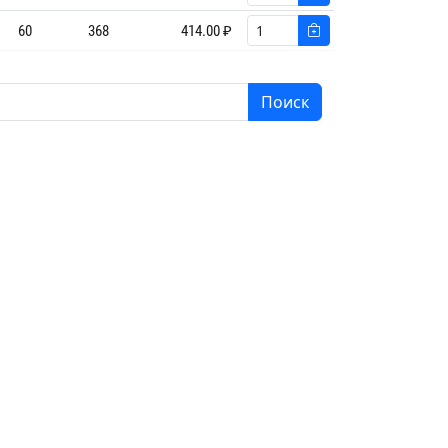
60
368
414.00 ₽
Поиск