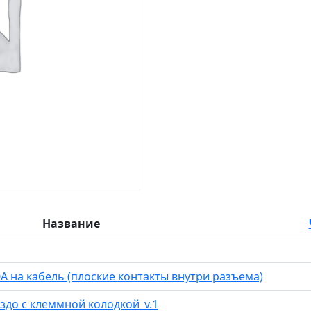
Название
0А на кабель (плоские контакты внутри разъема)
здо с клеммной колодкой_v.1