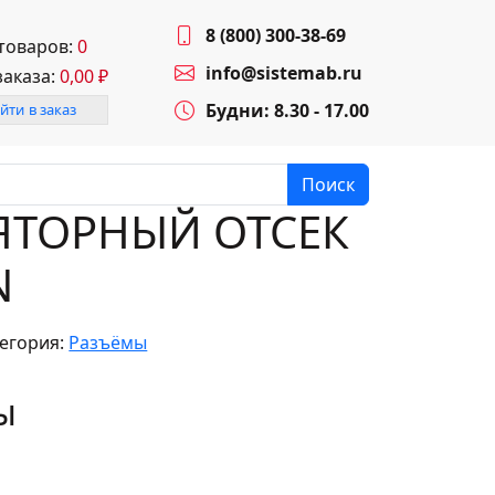
8 (800) 300-38-69
 товаров:
0
info@sistemab.ru
заказа:
0,00
₽
Будни: 8.30 - 17.00
йти в заказ
Поиск
ЯТОРНЫЙ ОТСЕК
N
егория:
Разъёмы
ы