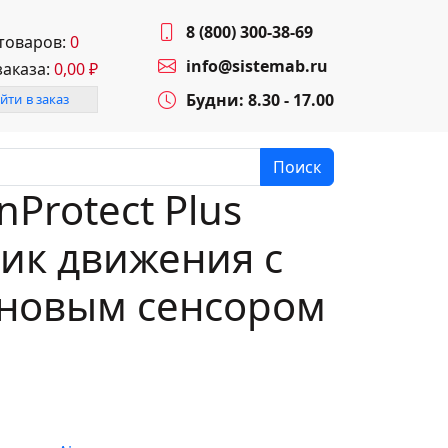
8 (800) 300-38-69
 товаров:
0
info@sistemab.ru
заказа:
0,00
₽
Будни: 8.30 - 17.00
йти в заказ
Поиск
nProtect Plus
чик движения с
новым сенсором