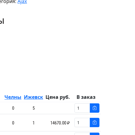
егория:
Ajax
ы
Челны
Ижевск
Цена руб.
В заказ
0
5
0
1
14670.00 ₽