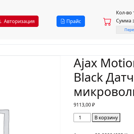
Кол-во
Сумма 
Авторизация
Прайс
Пере
Ajax Motio
Black Дат
микровол
9113,00
₽
Количество
В корзину
товара
Ajax