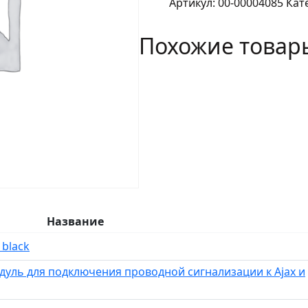
Артикул:
00-00004085
Кат
MotionProtect
Plus
Похожие товар
Black
Датчик
движения
с
микроволновым
сенсором
Название
 black
Модуль для подключения проводной сигнализации к Ajax и