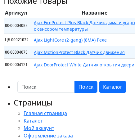
Похожие товары
Датчик
протечки
Артикул
Название
воды
Ajax FireProtect Plus Black Датчик дыма и угарно
00-00004088
с сенсором температуры
Ajax LightCore (2-gang) (8MA) Реле
ЦБ-00021022
Ajax MotionProtect Black Датчик движения
00-00004073
Ajax DoorProtect White Датчик открытия двери (
00-00004121
Поиск
Каталог
Страницы
Главная страница
Каталог
Мой аккаунт
Оформление заказа