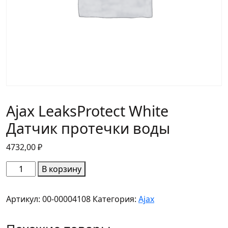
Ajax LeaksProtect White
Датчик протечки воды
4732,00
₽
Количество
В корзину
товара
Ajax
Артикул:
00-00004108
Категория:
Ajax
LeaksProtect
White