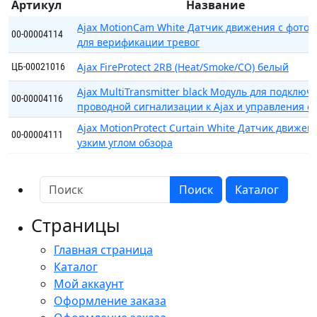
Артикул
Название
Ajax MotionCam White Датчик движения с фото
00-00004114
для верификации тревог
Ajax FireProtect 2RB (Heat/Smoke/CO) белый
ЦБ-00021016
Ajax MultiTransmitter black Модуль для подключ
00-00004116
проводной сигнализации к Ajax и управления о
Ajax MotionProtect Curtain White Датчик движен
00-00004111
узким углом обзора
Поиск
Каталог
Страницы
Главная страница
Каталог
Мой аккаунт
Оформление заказа