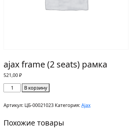
ajax frame (2 seats) рамка
521,00
₽
Количество
В корзину
товара
ajax
Артикул:
ЦБ-00021023
Категория:
Ajax
frame
(2
Похожие товары
seats)
рамка