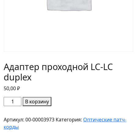
Адаптер проходной LC-LC
duplex
50,00
₽
Количество
В корзину
товара
Адаптер
Артикул:
00-00003973
Категория:
Оптические патч-
проходной
корды
LC-