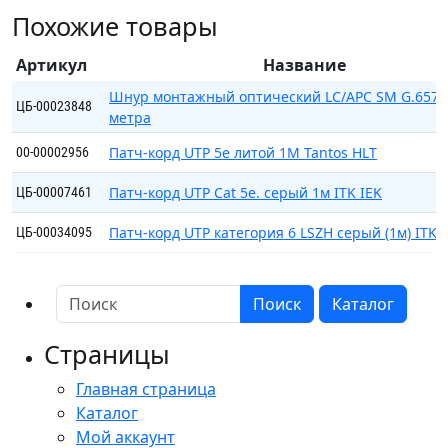
LC
Похожие товары
duplex
Артикул
Название
Шнур монтажный оптический LC/APC SM G.657.
ЦБ-00023848
метра
Патч-корд UTP 5e литой 1М Tantos HLT
00-00002956
Патч-корд UTP Cat 5e. серый 1м ITK IEK
ЦБ-00007461
Патч-корд UTP категория 6 LSZH серый (1м) ITK
ЦБ-00034095
Поиск
Каталог
Страницы
Главная страница
Каталог
Мой аккаунт