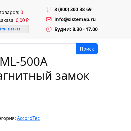
8 (800) 300-38-69
 товаров:
0
info@sistemab.ru
заказа:
0,00
₽
Будни: 8.30 - 17.00
йти в заказ
Поиск
 ML-500A
агнитный замок
егория:
AccordTec