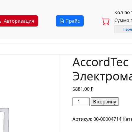
Кол-во
Сумма 
Авторизация
Прайс
Пере
AccordTec
Электром
5881,00
₽
Количество
В корзину
товара
AccordTec
Артикул:
00-00004714
Кат
ML-
500A