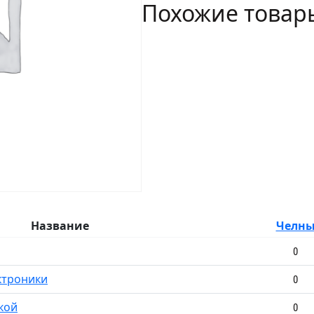
Похожие товар
Электромагнитный
замок
Название
Челн
0
ктроники
0
кой
0